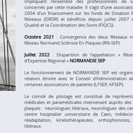
impliquant l'ensemble des professionnels de sa
concernés par cette maladie. Il s'agit d'une associat
2004 d'un financement sur les fonds de Dotation
Réseaux (DRDR) et bénéficie depuis juillet 2007 
Qualité et la Coordination des Soins (FIQCS).
Octobre 2021
: Convergence des deux Réseaux no
Réseau Normand Sclérose En Plaques (RN-SEP)
Juillet 2022
: Disparition de l’appellation « Rés
d’Expertise Régional »
NORMANDIE SEP
Le fonctionnement de NORMANDIE SEP est organis
relation étroite avec le Conseil d'Administration de
certaines associations de patients (LFSEP, AFSEP).
Le comité de pilotage est constitué de représenta
médicales et paramédicales intervenant auprès des 
plaques : neurologues libéraux, neurologues des cen
centre hospitalier universitaire de Caen, médec
réadaptation, kinésithérapeutes, orthophonistes
libéraux.