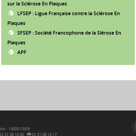
sur la Sclérose En Plaques
LFSEP : Ligue Française contre la Sclérose En
Plaques
SFSEP : Société Francophone de la Slérose En
Plaques
APF
lin - 14000 CAEN
02 31 08 16 00
02 31 08 16 17