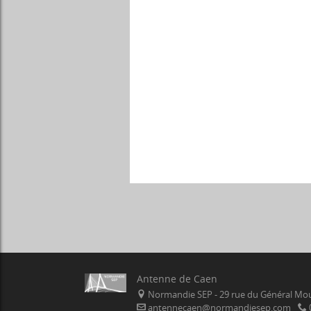
Antenne de Caen
Normandie SEP - 29 rue du Général Mou
antennecaen@normandiesep.com