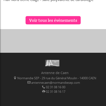
Voir tous les évènements
Antenne de Caen
Normandie SEP - 29 rue du Général Moulin - 14000 CAEN
antennecaen@normandiesep.com
02 31 08 16 00
02 31 08 16 17